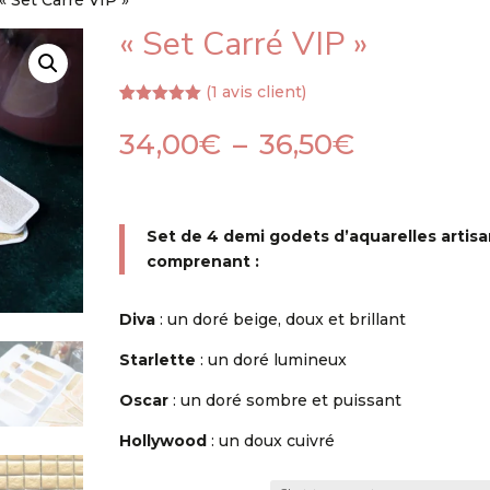
 « Set Carré VIP »
« Set Carré VIP »
(
1
avis client)
Noté
1
5.00
sur 5
Plage
34,00
€
–
36,50
€
basé sur
de
notation
client
prix :
34,00€
Set de 4 demi godets d’aquarelles artisa
à
comprenant :
36,50€
Diva
: un doré beige, doux et brillant
Starlette
: un doré lumineux
Oscar
: un doré sombre et puissant
Hollywood
: un doux cuivré