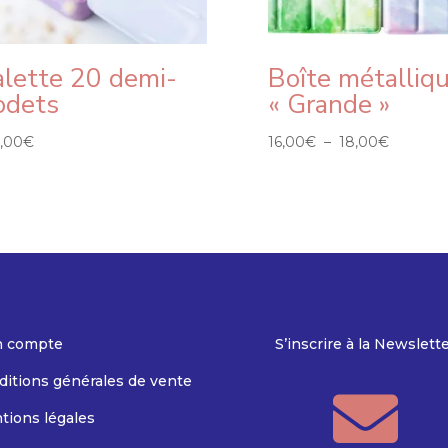
alette 20 demi-
Boîte métalliq
odets
« Grande »
Plage
4,00
€
16,00
€
–
18,00
€
de
prix :
16,00€
à
18,00€
 compte
S’inscrire à la Newslett
ditions générales de vente

tions légales