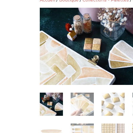
Accueil
/
Boutique
/
Collections - Palettes
/