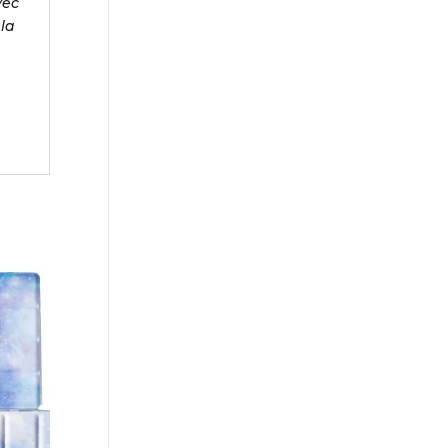
vec
la